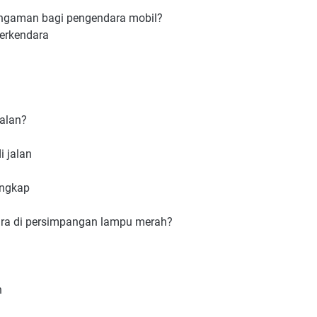
engaman bagi pengendara mobil?
berkendara
jalan?
 jalan
engkap
ara di persimpangan lampu merah?
n