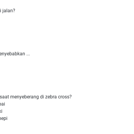
i jalan?
enyebabkan ...
 saat menyeberang di zebra cross?
pai
ki
nepi