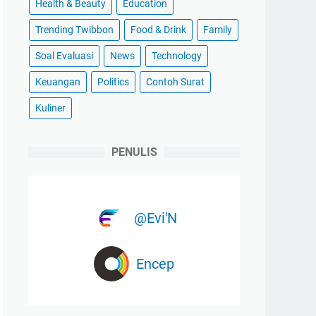
Health & Beauty
Education
Trending Twibbon
Food & Drink
Family
Soal Evaluasi
News
Technology
Keuangan
Politics
Contoh Surat
Kuliner
PENULIS
@Evi'N
Encep