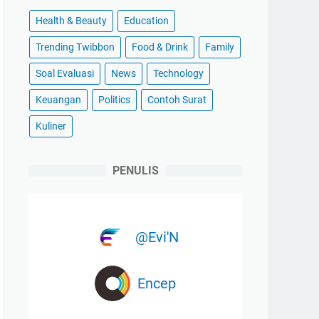
Health & Beauty
Education
Trending Twibbon
Food & Drink
Family
Soal Evaluasi
News
Technology
Keuangan
Politics
Contoh Surat
Kuliner
PENULIS
@Evi'N
Encep