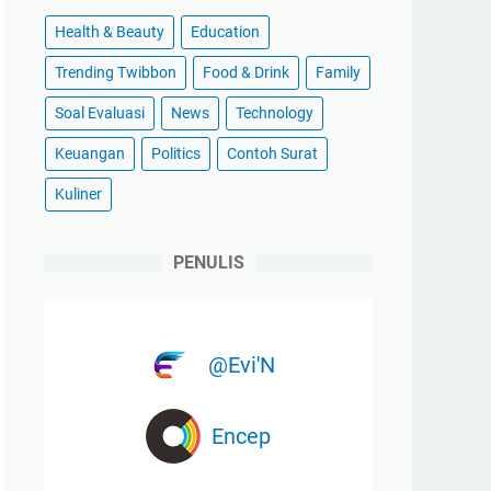
Health & Beauty
Education
Trending Twibbon
Food & Drink
Family
Soal Evaluasi
News
Technology
Keuangan
Politics
Contoh Surat
Kuliner
PENULIS
@Evi'N
Encep