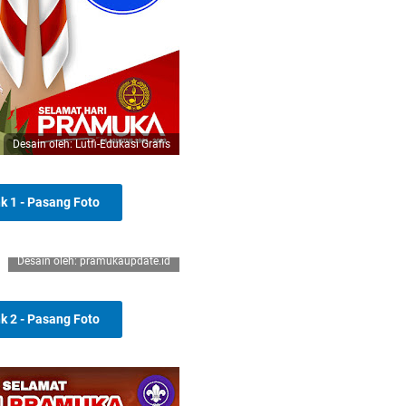
Desain oleh: Lutfi-Edukasi Grafis
nk 1 - Pasang Foto
Desain oleh: pramukaupdate.id
nk 2 - Pasang Foto