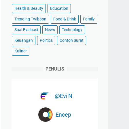
Health & Beauty
Education
Trending Twibbon
Food & Drink
Family
Soal Evaluasi
News
Technology
Keuangan
Politics
Contoh Surat
Kuliner
PENULIS
@Evi'N
Encep