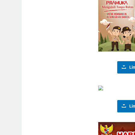
Li
Li