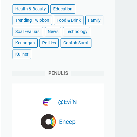
Health & Beauty
Education
Trending Twibbon
Food & Drink
Family
Soal Evaluasi
News
Technology
Keuangan
Politics
Contoh Surat
Kuliner
PENULIS
@Evi'N
Encep