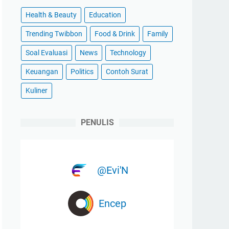
Health & Beauty
Education
Trending Twibbon
Food & Drink
Family
Soal Evaluasi
News
Technology
Keuangan
Politics
Contoh Surat
Kuliner
PENULIS
@Evi'N
Encep