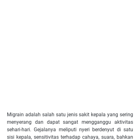
Migrain adalah salah satu jenis sakit kepala yang sering
menyerang dan dapat sangat mengganggu aktivitas
sehari-hari. Gejalanya meliputi nyeri berdenyut di satu
sisi kepala, sensitivitas terhadap cahaya, suara, bahkan