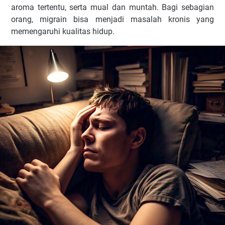
aroma tertentu, serta mual dan muntah. Bagi sebagian
orang, migrain bisa menjadi masalah kronis yang
memengaruhi kualitas hidup.