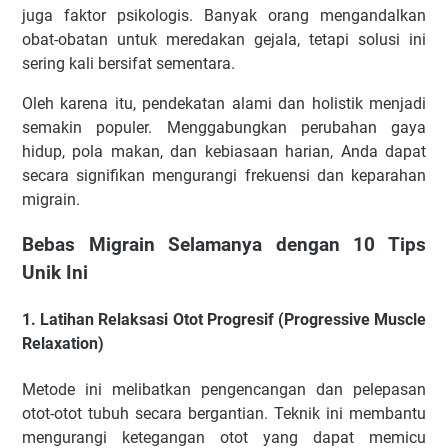
juga faktor psikologis. Banyak orang mengandalkan
obat-obatan untuk meredakan gejala, tetapi solusi ini
sering kali bersifat sementara.
Oleh karena itu, pendekatan alami dan holistik menjadi
semakin populer. Menggabungkan perubahan gaya
hidup, pola makan, dan kebiasaan harian, Anda dapat
secara signifikan mengurangi frekuensi dan keparahan
migrain.
Bebas Migrain Selamanya dengan 10 Tips
Unik Ini
1.
Latihan Relaksasi Otot Progresif (Progressive Muscle
Relaxation)
Metode ini melibatkan pengencangan dan pelepasan
otot-otot tubuh secara bergantian. Teknik ini membantu
mengurangi ketegangan otot yang dapat memicu