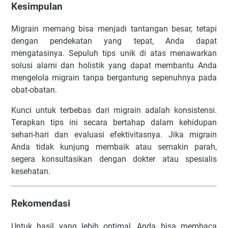
Kesimpulan
Migrain memang bisa menjadi tantangan besar, tetapi
dengan pendekatan yang tepat, Anda dapat
mengatasinya. Sepuluh tips unik di atas menawarkan
solusi alami dan holistik yang dapat membantu Anda
mengelola migrain tanpa bergantung sepenuhnya pada
obat-obatan.
Kunci untuk terbebas dari migrain adalah konsistensi.
Terapkan tips ini secara bertahap dalam kehidupan
sehari-hari dan evaluasi efektivitasnya. Jika migrain
Anda tidak kunjung membaik atau semakin parah,
segera konsultasikan dengan dokter atau spesialis
kesehatan.
Rekomendasi
Untuk hasil yang lebih optimal, Anda bisa membaca