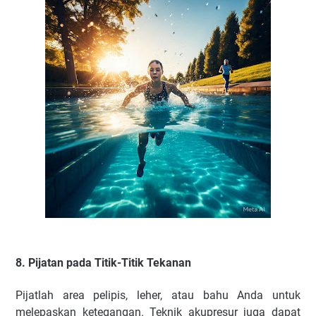
8.
Pijatan pada Titik-Titik Tekanan
Pijatlah area pelipis, leher, atau bahu Anda untuk
melepaskan ketegangan. Teknik akupresur juga dapat