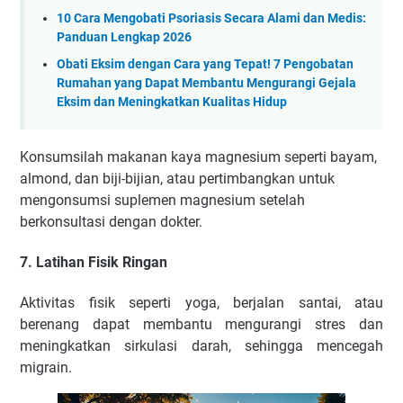
10 Cara Mengobati Psoriasis Secara Alami dan Medis:
Panduan Lengkap 2026
Obati Eksim dengan Cara yang Tepat! 7 Pengobatan
Rumahan yang Dapat Membantu Mengurangi Gejala
Eksim dan Meningkatkan Kualitas Hidup
Konsumsilah makanan kaya magnesium seperti bayam,
almond, dan biji-bijian, atau pertimbangkan untuk
mengonsumsi suplemen magnesium setelah
berkonsultasi dengan dokter.
7.
Latihan Fisik Ringan
Aktivitas fisik seperti yoga, berjalan santai, atau
berenang dapat membantu mengurangi stres dan
meningkatkan sirkulasi darah, sehingga mencegah
migrain.