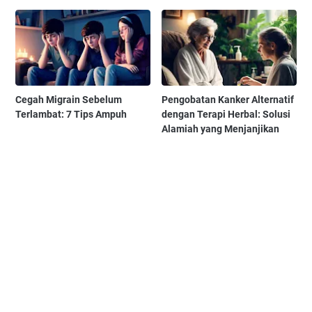
Cegah Migrain Sebelum
Pengobatan Kanker Alternatif
Terlambat: 7 Tips Ampuh
dengan Terapi Herbal: Solusi
Alamiah yang Menjanjikan