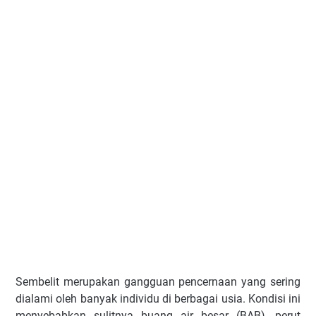
Sembelit merupakan gangguan pencernaan yang sering
dialami oleh banyak individu di berbagai usia. Kondisi ini
menyebabkan sulitnya buang air besar (BAB), perut